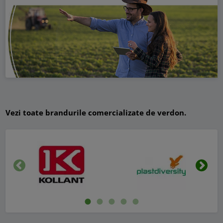
Vezi toate brandurile comercializate de verdon.
Inapoi
Urmat