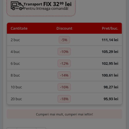
FIX 32
lei
99
Transport
Pentru întreaga comandă!
Cantitate
Discount
Pret/buc.
-5%
2 buc
111,14 lei
-10%
4 buc
105,29 lei
-12%
6 buc
102,95 lei
-14%
8 buc
100,61 lei
-16%
10 buc
98,27 lei
-18%
20 buc
95,93 lei
Cumperi mai mult, cumperi mai ieftin!