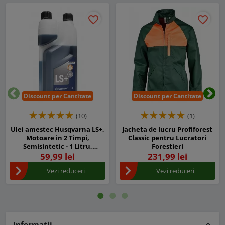
favorite_border
favorite_border
Discount per Cantitate
Discount per Cantitate
Inapoi
Urm
(10)
(1)
Ulei amestec Husqvarna LS+,
Jacheta de lucru Profiforest
Motoare in 2 Timpi,
Classic pentru Lucratori
Semisintetic - 1 Litru,
Forestieri
Ambalajul original cu
59,99 lei
231,99 lei
dozator
Vezi reduceri
Vezi reduceri
Informatii