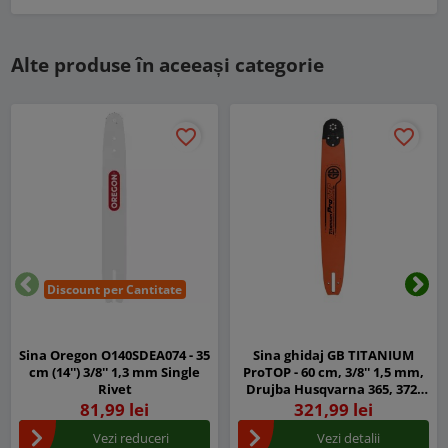
Alte produse în aceeași categorie
favorite_border
favorite_border
Discount per Cantitate
Inapoi
Urm
Sina Oregon O140SDEA074 - 35
Sina ghidaj GB TITANIUM
cm (14'') 3/8'' 1,3 mm Single
ProTOP - 60 cm, 3/8'' 1,5 mm,
Rivet
Drujba Husqvarna 365, 372,
562, 572, 575, 576
81,99 lei
321,99 lei
Vezi reduceri
Vezi detalii