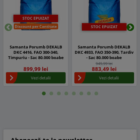
STOC EPUIZAT
Discount per Cantitate
STOC EPUIZAT
Inapoi
Urm
Samanta Porumb DEKALB
Samanta Porumb DEKALB
DKC 4416, FAO 300-340,
DKC 4933, FAO 350-390, Tardiv
Timpuriu - Sac 80.000 boabe
- Sac 80.000 boabe
949,99 lei
899,99 lei
883,49 lei
Vezi detalii
Vezi detalii