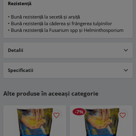
Rezistență
• Bună rezistență la secetă și arșiță
• Bună rezistență la căderea și frângerea tulpinilor
• Bună rezistență la Fusarium spp și Helminthosporium
Detalii
Specificatii
Alte produse în aceeași categorie
-7%
favorite_border
favorite_border