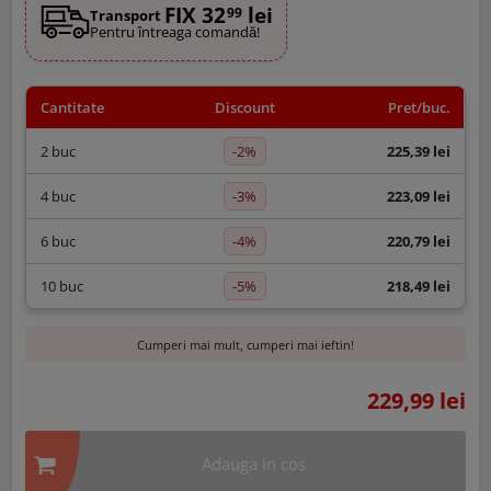
FIX 32
lei
99
Transport
Pentru întreaga comandă!
Cantitate
Discount
Pret/buc.
-2%
2 buc
225,39 lei
-3%
4 buc
223,09 lei
-4%
6 buc
220,79 lei
-5%
10 buc
218,49 lei
Cumperi mai mult, cumperi mai ieftin!
229,99 lei
Adauga in cos