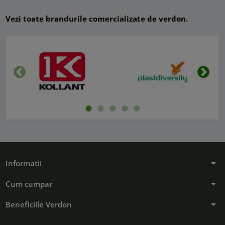
Vezi toate brandurile comercializate de verdon.
Inapoi
Urmat
arrow_drop_down
Informatii
arrow_drop_down
Cum cumpar
arrow_drop_down
Beneficiile Verdon