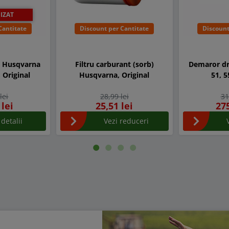
IZAT
Cantitate
Discount per Cantitate
Discount
a Husqvarna
Filtru carburant (sorb)
Demaror dr
, Original
Husqvarna, Original
51, 5
lei
28,99 lei
31
 lei
25,51 lei
275
 detalii
Vezi reduceri