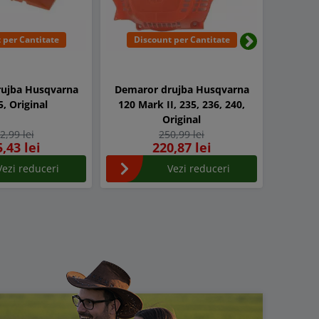
 per Cantitate
Discount per Cantitate
Dis
Urmatorul
ujba Husqvarna
Demaror drujba Husqvarna
Extracto
5, Original
120 Mark II, 235, 236, 240,
Original
2,99 lei
250,99 lei
,43 lei
220,87 lei
Vezi reduceri
Vezi reduceri