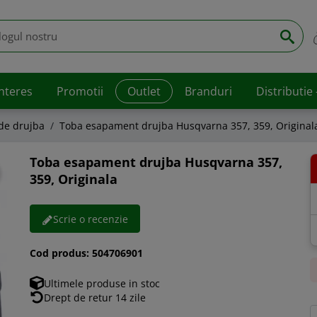
interes
Promotii
Outlet
Branduri
Distributie
 de drujba
Toba esapament drujba Husqvarna 357, 359, Original
Toba esapament drujba Husqvarna 357,
359, Originala
Scrie o recenzie
Cod produs:
504706901
Ultimele produse in stoc
Drept de retur 14 zile