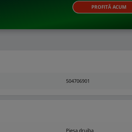
PROFITĂ ACUM
504706901
Piesa drujba