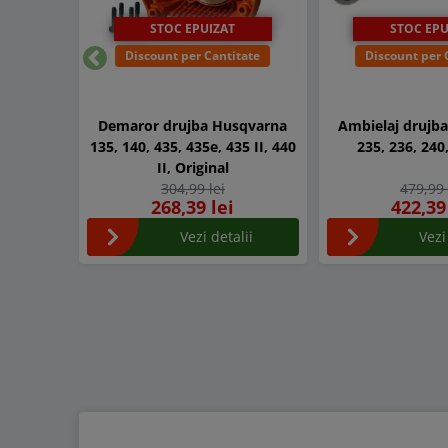
STOC EPUIZAT
STOC EPU
Discount per Cantitate
Discount per 
Inapoi
Demaror drujba Husqvarna
Ambielaj drujb
135, 140, 435, 435e, 435 II, 440
235, 236, 240
II, Original
304,99 lei
479,99 
268,39 lei
422,39
Vezi detalii
Vezi