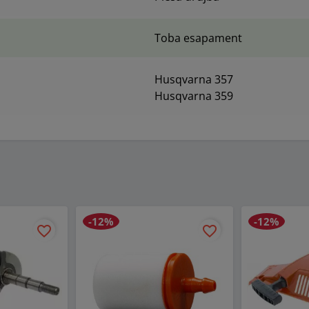
Toba esapament
Husqvarna 357
Husqvarna 359
-12%
-12%
favorite_border
favorite_border