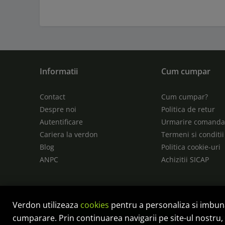
Informatii
Cum cumpar
Contact
Cum cumpar?
Despre noi
Politica de retur
Autentificare
Urmarire comand
Cariera la verdon
Termeni si conditii
Blog
Politica cookie-uri
ANPC
Achizitii SICAP
Verdon utilizeaza
cookies
pentru a personaliza si imbu
cumparare. Prin continuarea navigarii pe site-ul nostru, 
Anulare c
Controlează-ți confidențialitatea