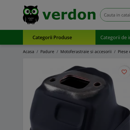
Categorii Produse
Categorii de 
Acasa
Padure
Motoferastraie si accesorii
Piese
favorite_border