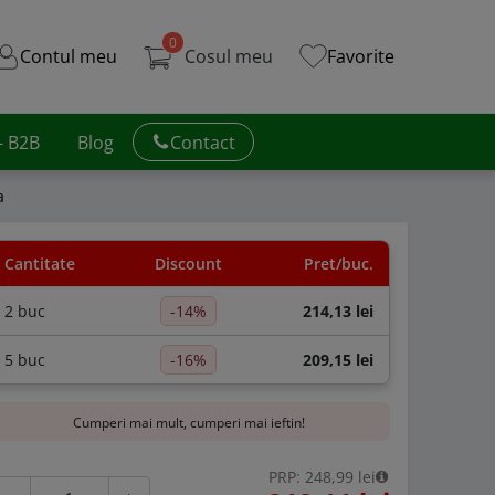
0
Contul meu
Cosul meu
Favorite
 - B2B
Blog
Contact
a
Cantitate
Discount
Pret/buc.
2 buc
-14%
214,13 lei
5 buc
-16%
209,15 lei
Cumperi mai mult, cumperi mai ieftin!
PRP: 248,99 lei