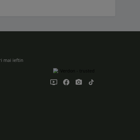
i mai ieftin
ondemand_video
facebook
photo_camera
tiktok