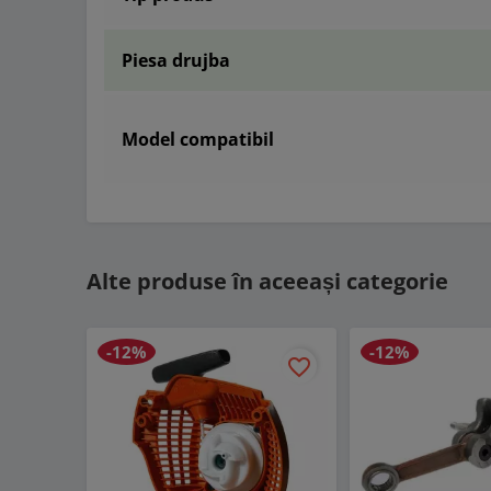
Piesa drujba
Model compatibil
Alte produse în aceeași categorie
-12%
-12%
favorite_border