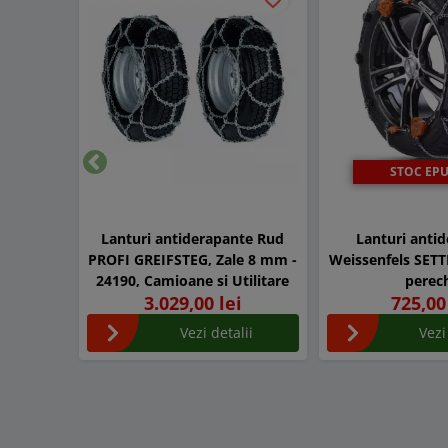
STOC EPU
Inapoi
Lanturi antiderapante Rud
Lanturi anti
PROFI GREIFSTEG, Zale 8 mm -
Weissenfels SETT
24190, Camioane si Utilitare
perec
3.029,00 lei
725,00
Vezi detalii
Vezi