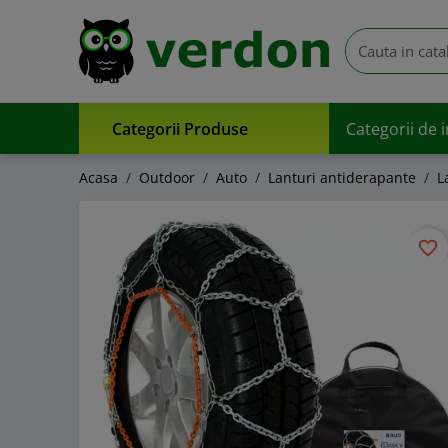
Categorii Produse
Categorii de 
Acasa
Outdoor
Auto
Lanturi antiderapante
L
favorite_border