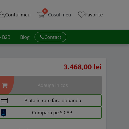
0
Contul meu
Cosul meu
Favorite
 - B2B
Blog
Contact
3.468,00 lei
Adauga in cos
Plata in rate fara dobanda
Cumpara pe SICAP