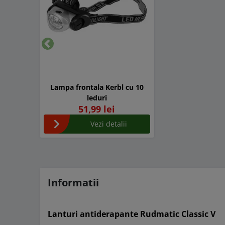
Inapoi
Lampa frontala Kerbl cu 10
leduri
51,99 lei
Vezi detalii
Informatii
Lanturi antiderapante Rudmatic Classic V