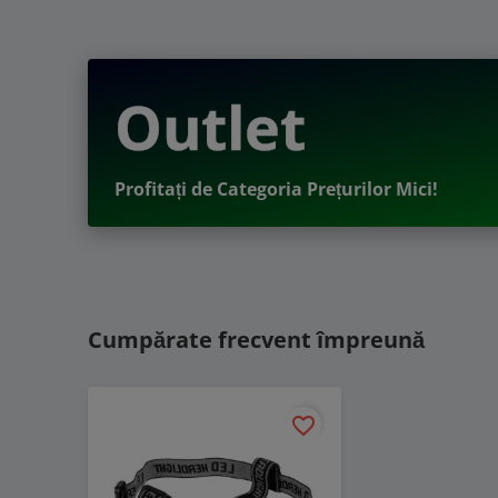
Outlet
Profitați de Categoria Prețurilor Mici!
Cumpărate frecvent împreună
favorite_border