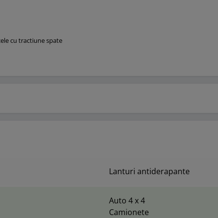
cele cu tractiune spate
Lanturi antiderapante
Auto 4 x 4
Camionete