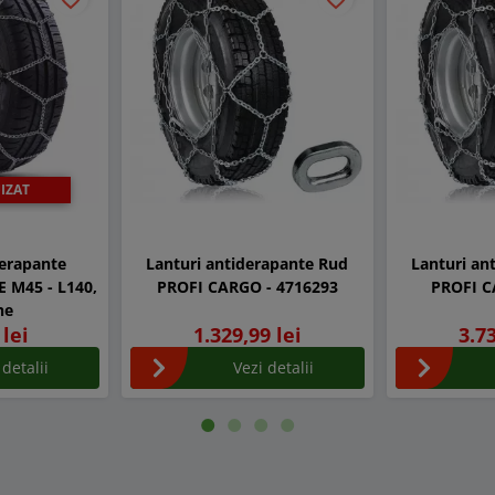
IZAT
derapante
Lanturi antiderapante Rud
Lanturi an
E M45 - L140,
PROFI CARGO - 4716293
PROFI C
he
 lei
1.329,99 lei
3.73
 detalii
Vezi detalii