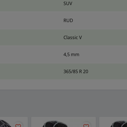
SUV
RUD
Classic V
4,5 mm
365/85 R 20
favorite_border
favorite_border