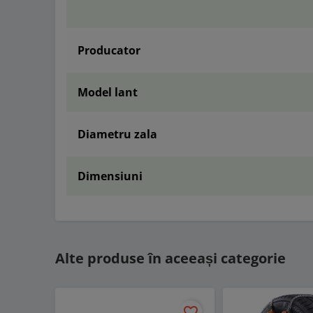
Producator
Model lant
Diametru zala
Dimensiuni
Alte produse în aceeași categorie
favorite_border