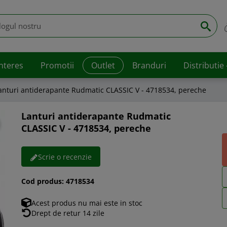
interes
Promotii
Outlet
Branduri
Distributie
anturi antiderapante Rudmatic CLASSIC V - 4718534, pereche
Lanturi antiderapante Rudmatic
CLASSIC V - 4718534, pereche
Scrie o recenzie
Cod produs:
4718534
Acest produs nu mai este in stoc
Drept de retur 14 zile