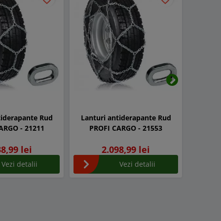
Urmatorul
tiderapante Rud
Lanturi antiderapante Rud
Lantur
ARGO - 21211
PROFI CARGO - 21553
PROF
8,99 lei
2.098,99 lei
Vezi detalii
Vezi detalii