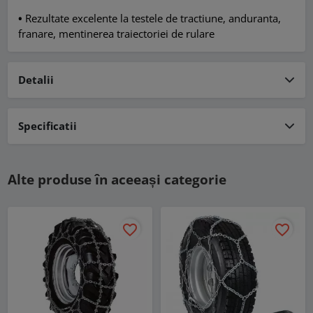
•
Rezultate excelente la testele de tractiune, anduranta,
franare, mentinerea traiectoriei de rulare
Detalii
Specificatii
Alte produse în aceeași categorie
favorite_border
favorite_border