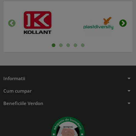
Inapoi
Urmat
arrow_drop_down
Informatii
arrow_drop_down
Cum cumpar
arrow_drop_down
Beneficiile Verdon