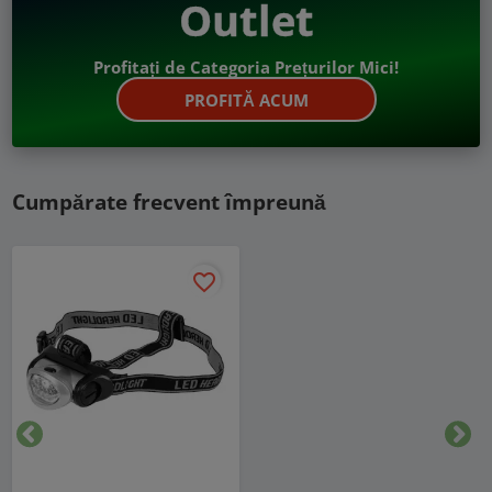
Outlet
Profitați de Categoria Prețurilor Mici!
PROFITĂ ACUM
Cumpărate frecvent împreună
favorite_border
Inapoi
Urm