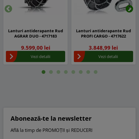
Inapoi
Urm
Lanturi antiderapante Rud
Lanturi antiderapante Rud
AGRAR DUO - 4717183
PROFI CARGO - 4717622
9.599,00 lei
3.848,99 lei
Vezi detalii
Vezi detalii
Abonează-te la newsletter
Află la timp de PROMOȚII și REDUCERI