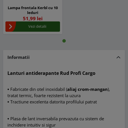
Lampa frontala Kerbl cu 10
leduri
51,99 lei
Vezi detalii
Informatii
Lanturi antiderapante Rud Profi Cargo
•
Fabricate din otel inoxidabil (
aliaj crom-mangan
),
tratat termic, foarte rezistent la uzura
•
T
ractiune excelenta datorita profilului patrat
•
Plasa de lant inversabila prevazuta cu sistem de
inchidere intuitiv si sigur