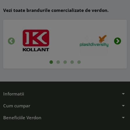
Vezi toate brandurile comercializate de verdon.
Inapoi
Urmat
arrow_drop_down
Informatii
arrow_drop_down
Cum cumpar
arrow_drop_down
Beneficiile Verdon