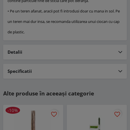
contine particule fine de sticla care pot deranja.
• Pe un teren afanat, aracii pot fi introdusi doar cu mana in sol. Pe
un teren mai dur insa, se recomanda utilizarea unui ciocan cu cap
de plastic.
Detalii
Specificatii
Alte produse în aceeași categorie
-10%
favorite_border
favorite_border