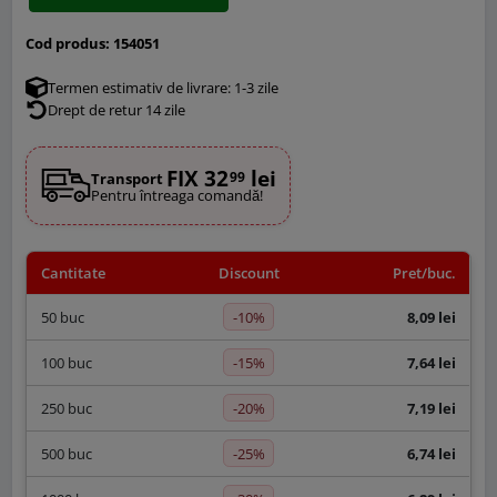
Cod produs:
154051
Termen estimativ de livrare: 1-3 zile
Drept de retur 14 zile
FIX 32
lei
99
Transport
Pentru întreaga comandă!
Cantitate
Discount
Pret/buc.
-10%
50 buc
8,09 lei
-15%
100 buc
7,64 lei
-20%
250 buc
7,19 lei
-25%
500 buc
6,74 lei