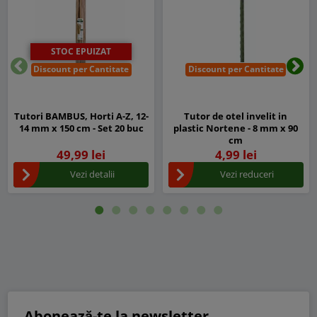
STOC EPUIZAT
Discount per Cantitate
Discount per Cantitate
Inapoi
Urm
Tutori BAMBUS, Horti A-Z, 12-
Tutor de otel invelit in
14 mm x 150 cm - Set 20 buc
plastic Nortene - 8 mm x 90
cm
49,99 lei
4,99 lei
Vezi detalii
Vezi reduceri
Abonează-te la newsletter