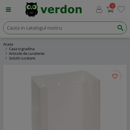
0
Acasa
Casa si gradina
Articole de curatenie
Solutii curatare
favorite_border