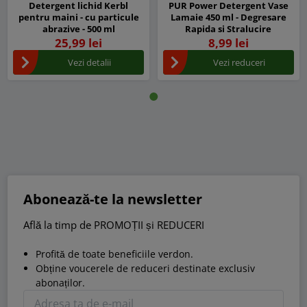
Detergent lichid Kerbl
PUR Power Detergent Vase
pentru maini - cu particule
Lamaie 450 ml - Degresare
abrazive - 500 ml
Rapida si Stralucire
25,99 lei
8,99 lei
Vezi detalii
Vezi reduceri
Abonează-te la newsletter
Află la timp de PROMOȚII și REDUCERI
Profită de toate beneficiile verdon.
Obține voucerele de reduceri destinate exclusiv
abonaților.