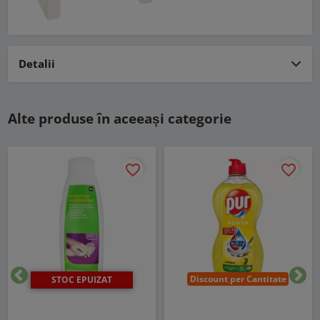
Detalii
Alte produse în aceeași categorie
favorite_border
favorite_border
Discount per Cantitate
STOC EPUIZAT
Inapoi
Urm