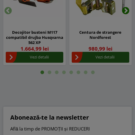
Inapoi
Urm
Decojitor busteni M117
Centura de strangere
compatibil drujba Husqvarna
Nordforest
562 XP
1.664,99 lei
980,99 lei
Vezi detalii
Vezi detalii
Abonează-te la newsletter
Află la timp de PROMOȚII și REDUCERI