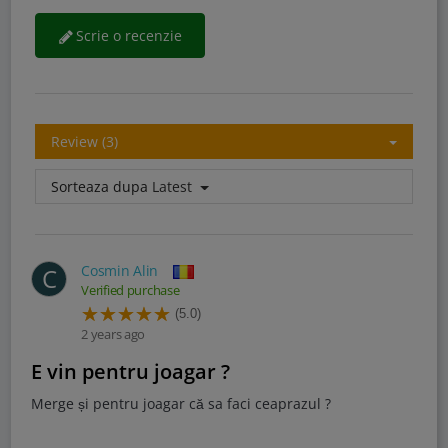
Scrie o recenzie
Review (3)
Sorteaza dupa
Latest
Cosmin Alin
C
Verified purchase
(5.0)
2 years ago
E vin pentru joagar ?
Merge și pentru joagar că sa faci ceaprazul ?