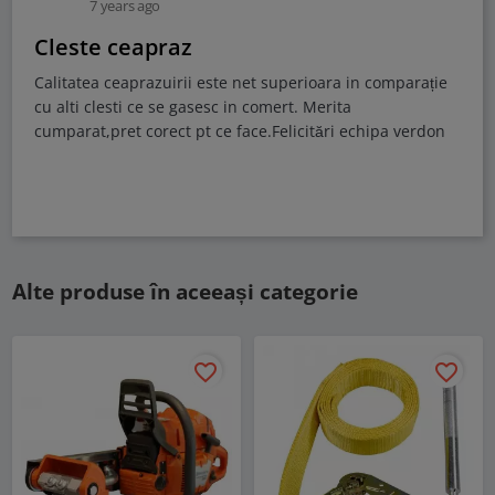
7 years ago
Cleste ceapraz
Calitatea ceaprazuirii este net superioara in comparație
cu alti clesti ce se gasesc in comert. Merita
cumparat,pret corect pt ce face.Felicitări echipa verdon
Alte produse în aceeași categorie
favorite_border
favorite_border