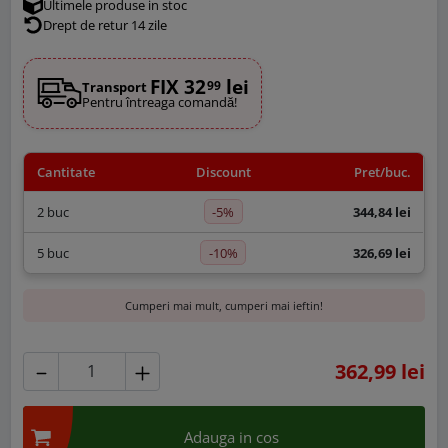
Ultimele produse in stoc
Drept de retur 14 zile
FIX 32
lei
99
Transport
Pentru întreaga comandă!
Cantitate
Discount
Pret/buc.
-5%
2 buc
344,84 lei
-10%
5 buc
326,69 lei
Cumperi mai mult, cumperi mai ieftin!
362,99 lei
Adauga in cos