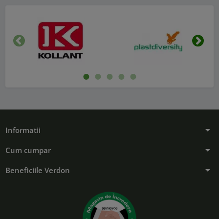
Inapoi
Urmat
arrow_drop_down
Informatii
arrow_drop_down
Cum cumpar
arrow_drop_down
Beneficiile Verdon