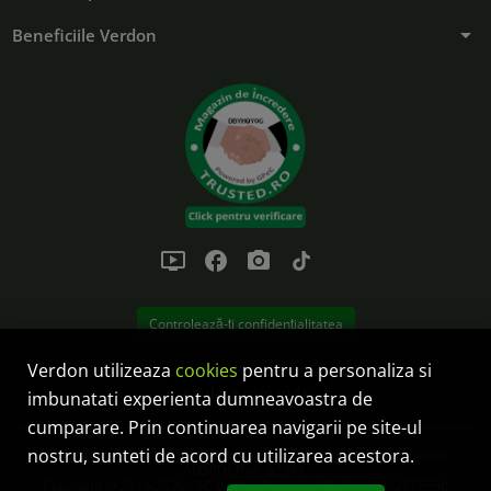
arrow_drop_down
Beneficiile Verdon
ondemand_video
facebook
photo_camera
tiktok
Controlează-ți confidențialitatea
Verdon utilizeaza
cookies
pentru a personaliza si
Anulare comanda
imbunatati experienta dumneavoastra de
cumparare. Prin continuarea navigarii pe site-ul
SC Verdon Solution SRL este operator de date cu caracter personal:
nostru, sunteti de acord cu utilizarea acestora.
ANSPDCP nr. 32399.
Copyright © 2014-2026 - SC Verdon Solution SRL CUI: RO32678550