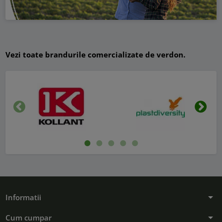
Vezi toate brandurile comercializate de verdon.
Inapoi
Urmat
arrow_drop_down
Informatii
arrow_drop_down
Cum cumpar