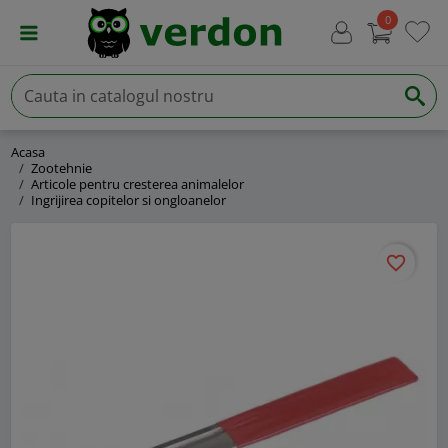
0
Acasa
Zootehnie
Articole pentru cresterea animalelor
Ingrijirea copitelor si ongloanelor
favorite_border