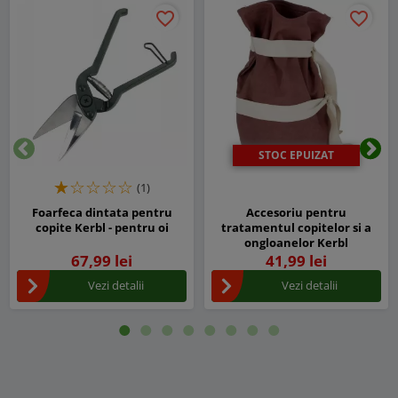
favorite_border
favorite_border
STOC EPUIZAT
Inapoi
Urm
(1)
Foarfeca dintata pentru
Accesoriu pentru
copite Kerbl - pentru oi
tratamentul copitelor si a
ongloanelor Kerbl
67,99 lei
41,99 lei
Vezi detalii
Vezi detalii