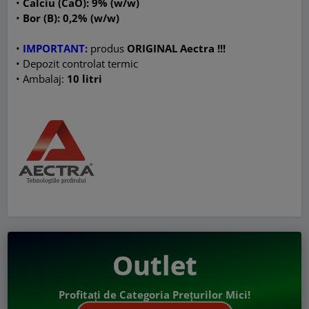
•
Calciu (CaO): 9% (w/w)
•
Bor (B): 0,2% (w/w)
•
IMPORTANT:
produs
ORIGINAL Aectra !!!
• Depozit controlat termic
• Ambalaj:
10 litri
Outlet
Profitați de Categoria Prețurilor Mici!