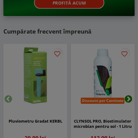
PROFITĂ ACUM
Cumpărate frecvent împreună
favorite_border
favorite_border
Discount per Cantitate
Inapoi
Urm
Pluviometru Gradat KERBL
CLYNSOL PRO, Biostimulator
microbian pentru sol - 1 Litru
20,99 lei
112,99 lei