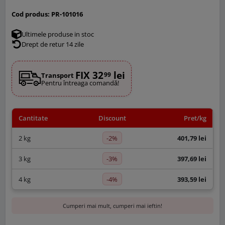
Cod produs:
PR-101016
Ultimele produse in stoc
Drept de retur 14 zile
FIX 32
lei
99
Transport
Pentru întreaga comandă!
Cantitate
Discount
Pret/kg
-2%
2 kg
401,79 lei
-3%
3 kg
397,69 lei
-4%
4 kg
393,59 lei
Cumperi mai mult, cumperi mai ieftin!