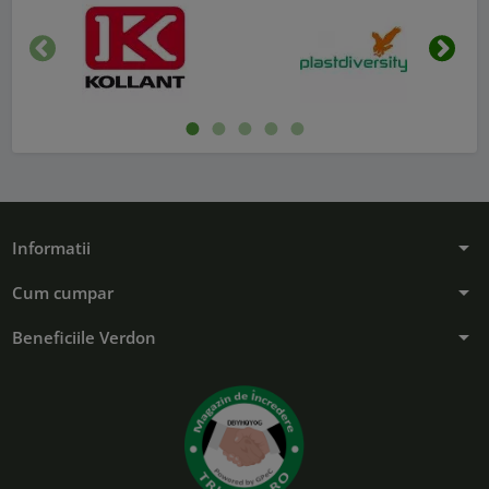
Inapoi
Urmat
arrow_drop_down
Informatii
arrow_drop_down
Cum cumpar
arrow_drop_down
Beneficiile Verdon