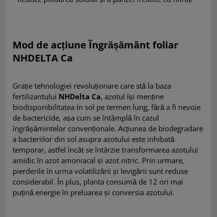
Mod de acțiune Îngrășământ foliar
NHDELTA Ca
Grație tehnologiei revoluționare care stă la baza
fertilizantului
NHDelta Ca
, azotul își menține
biodisponibilitatea în sol pe termen lung, fără a fi nevoie
de bactericide, așa cum se întâmplă în cazul
îngrășămintelor convenționale. Acțiunea de biodegradare
a bacteriilor din sol asupra azotului este inhibată
temporar, astfel încât se întârzie transformarea azotului
amidic în azot amoniacal și azot nitric. Prin urmare,
pierderile în urma volatilizării și levigării sunt reduse
considerabil. În plus, planta consumă de 12 ori mai
puțină energie în preluarea și conversia azotului.