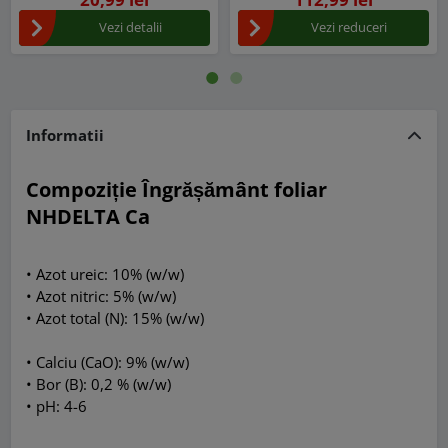
Vezi detalii
Vezi reduceri
Informatii
Compoziție Îngrășământ foliar
NHDELTA Ca
• Azot ureic: 10% (w/w)
• Azot nitric: 5% (w/w)
• Azot total (N): 15% (w/w)
• Calciu (CaO): 9% (w/w)
• Bor (B): 0,2 % (w/w)
• pH: 4-6