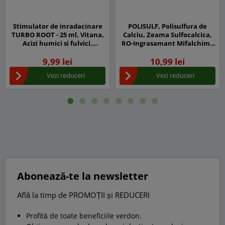
Inapoi
Urm
Stimulator de inradacinare
POLISULF, Polisulfura de
TURBO ROOT - 25 ml, Vitana,
Calciu, Zeama Sulfocalcica,
Acizi humici si fulvici,
RO-Ingrasamant Mifalchim -
Aminoacizi liberi, NPK
1 Litru, Pomi fructiferi si Vita
9,99 lei
10,99 lei
de vie
Vezi reduceri
Vezi reduceri
Abonează-te la newsletter
Află la timp de PROMOȚII și REDUCERI
Profită de toate beneficiile verdon.