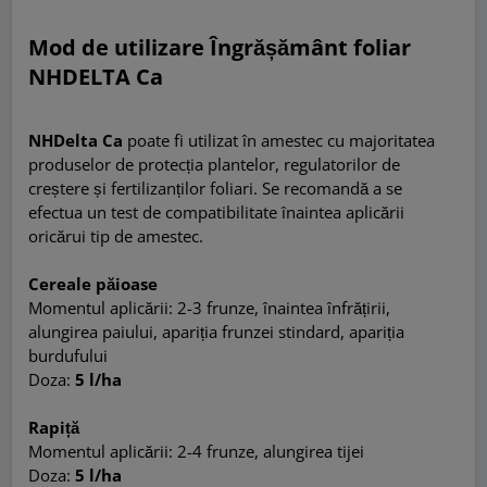
Mod de utilizare Îngrășământ foliar
NHDELTA Ca
NHDelta Ca
poate fi utilizat în amestec cu majoritatea
produselor de protecția plantelor, regulatorilor de
creștere și fertilizanților foliari. Se recomandă a se
efectua un test de compatibilitate înaintea aplicării
oricărui tip de amestec.
Cereale păioase
Momentul aplicării: 2-3 frunze, înaintea înfrățirii,
alungirea paiului, apariția frunzei stindard, apariția
burdufului
Doza:
5 l/ha
Rapiță
Momentul aplicării: 2-4 frunze, alungirea tijei
Doza:
5 l/ha