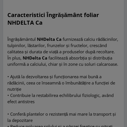
Caracteristici Îngrășământ foliar
NHDELTA Ca
Îngrășământul
NHDelta Ca
furnizează calciu rădăcinilor,
tulpinilor, lăstarilor, frunzelor și fructelor, crescând
calitatea și durata de viață a produselor după recoltare.
În plus,
NHDelta Ca
facilitează absorbția și distribuția
uniformă a calciului, chiar și în zone cu soluri calcaroase.
• Ajută la dezvoltarea și funcționarea mai bună a
rădăcinii, ceea ce înseamnă o îmbunătățire a funcției de
nutriție
• Contribuie la restabilirea echilibrului fiziologic, având
efect antistres
• Conferă plantelor o rezistență mai mare la transport și
la depozitare
• Reduce poluarea solului și a pânzei freatice cu nitrați