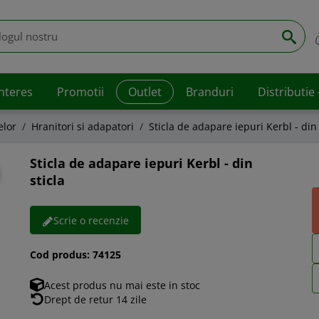
interes
Promotii
Outlet
Branduri
Distributie
elor
Hranitori si adapatori
Sticla de adapare iepuri Kerbl - din 
Sticla de adapare iepuri Kerbl - din
sticla
Scrie o recenzie
Cod produs:
74125
Acest produs nu mai este in stoc
Drept de retur 14 zile