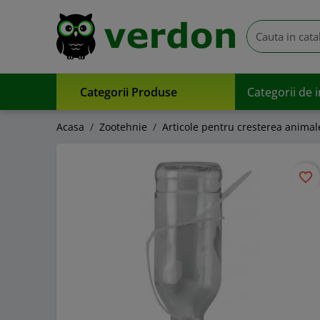
Categorii Produse
Categorii de 
Acasa
Zootehnie
Articole pentru cresterea animal
favorite_border