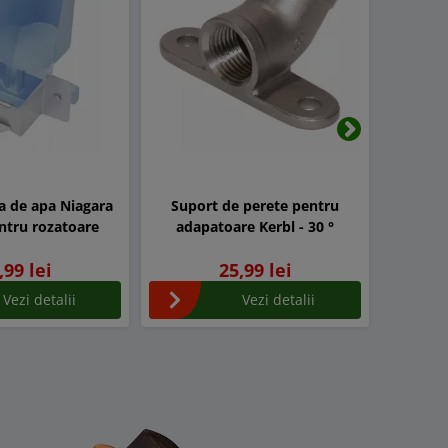
Urmatorul
la de apa Niagara
Suport de perete pentru
Cablu 
entru rozatoare
adapatoare Kerbl - 30 °
prot
t
,99 lei
25,99 lei
Vezi detalii
Vezi detalii