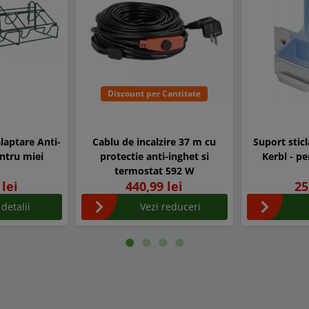
Discount per Cantitate
alaptare Anti-
Cablu de incalzire 37 m cu
Suport stic
entru miei
protectie anti-inghet si
Kerbl - p
termostat 592 W
 lei
440,99 lei
25
 detalii
Vezi reduceri