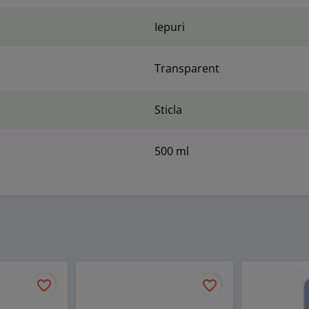
Iepuri
Transparent
Sticla
500 ml
favorite_border
favorite_border