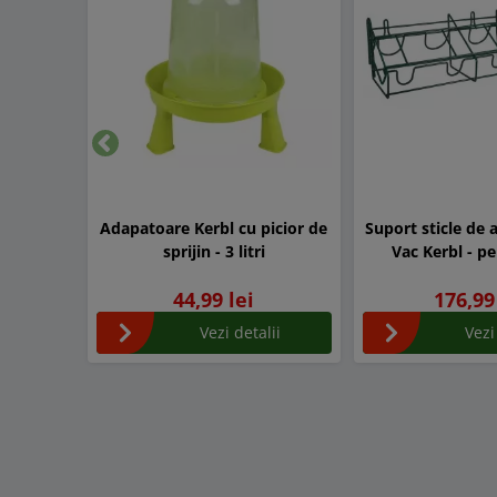
Inapoi
Adapatoare Kerbl cu picior de
Suport sticle de 
sprijin - 3 litri
Vac Kerbl - p
44,99 lei
176,99
Vezi detalii
Vezi