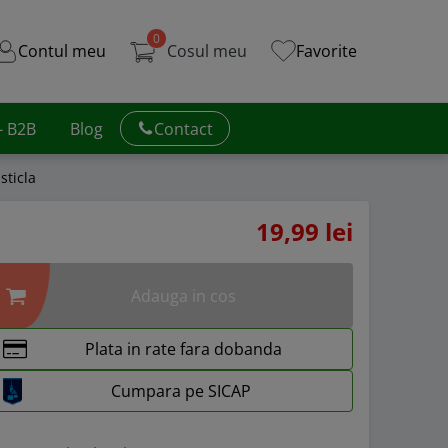
0
Contul meu
Cosul meu
Favorite
 - B2B
Blog
Contact
sticla
19,99 lei
Adauga in cos
Plata in rate fara dobanda
Cumpara pe SICAP