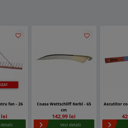
favorite_border
favorite_border
IZAT
tru fan - 26
Coasa Wettschliff Kerbl - 65
Ascutitor co
i
cm
 lei
142,99 lei
42
 detalii
Vezi detalii