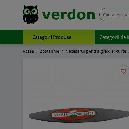
Categorii Produse
Categorii de 
Acasa
Zootehnie
Necesarul pentru grajd si curte
favorite_border