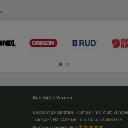
n.
Beneficiile Verdon
Discount pe cantitate - cumperi mai mult, cumper
Transport FIX 32.99 Lei - din Sibiu in toata tara
★★★★★
a
Produse si servicii de 5