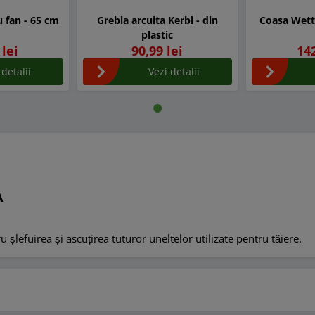
u fan - 65 cm
Grebla arcuita Kerbl - din
Coasa Wetts
plastic
 lei
90,99 lei
142
 detalii
Vezi detalii
A
 șlefuirea și ascuțirea tuturor uneltelor utilizate pentru tăiere.