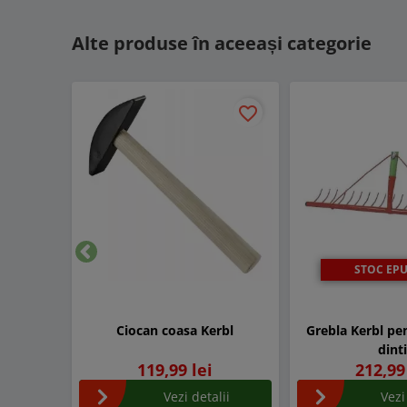
Alte produse în aceeași categorie
favorite_border
STOC EPU
Inapoi
Ciocan coasa Kerbl
Grebla Kerbl pen
dint
119,99 lei
212,99
Vezi detalii
Vezi