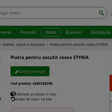
interes
Promotii
Outlet
Branduri
Distributie
Greble, coase si accesorii
Piatra pentru ascutit coasa STYRIA
Piatra pentru ascutit coasa STYRIA
Scrie o recenzie
Cod produs:
4380358298
Ultimele produse in stoc
Drept de retur 14 zile