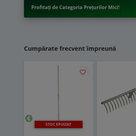
Profitați de Categoria Prețurilor Mici!
Cumpărate frecvent împreună
favorite_border
STOC EPUIZAT
Inapoi