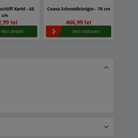
chliff Kerbl - 65
Coasa Schneidkönigin - 70 cm
cm
,99 lei
466,99 lei
Vezi detalii
Vezi reduceri