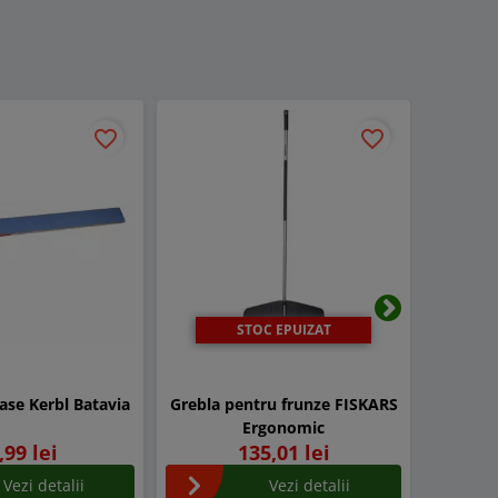
favorite_border
favorite_border
STOC EPUIZAT
Urmatorul
ase Kerbl Batavia
Grebla pentru frunze FISKARS
Co
Ergonomic
,99 lei
135,01 lei
Vezi detalii
Vezi detalii