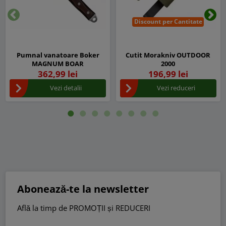
Discount per Cantitate
Inapoi
Urm
Pumnal vanatoare Boker
Cutit Morakniv OUTDOOR
MAGNUM BOAR
2000
362,99 lei
196,99 lei
Vezi detalii
Vezi reduceri
Abonează-te la newsletter
Află la timp de PROMOȚII și REDUCERI