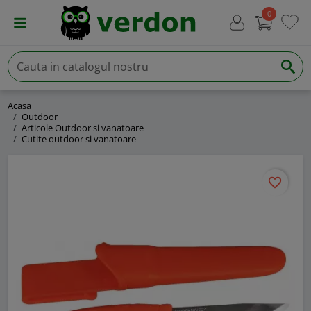
0
Acasa
Outdoor
Articole Outdoor si vanatoare
Cutite outdoor si vanatoare
favorite_border