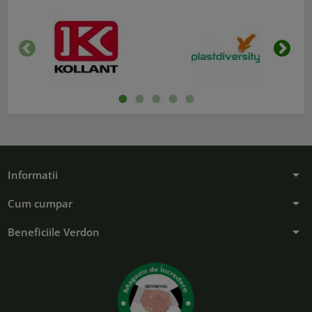
Inapoi
Urmat
arrow_drop_down
Informatii
arrow_drop_down
Cum cumpar
arrow_drop_down
Beneficiile Verdon