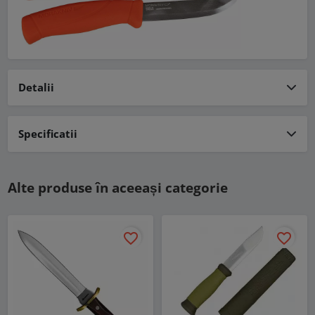
Detalii
Specificatii
Alte produse în aceeași categorie
favorite_border
favorite_border