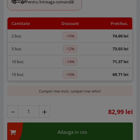
Pentru întreaga comandă!
Cantitate
Discount
Pret/buc.
-10%
2 buc
74,69 lei
-12%
5 buc
73,03 lei
-14%
10 buc
71,37 lei
-16%
15 buc
69,71 lei
Cumperi mai mult, cumperi mai ieftin!
82,99 lei
Adauga in cos