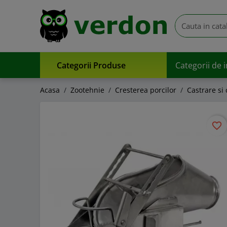
Categorii Produse
Categorii de 
Acasa
Zootehnie
Cresterea porcilor
Castrare si
favorite_border