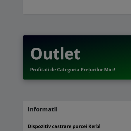
Outlet
Profitați de Categoria Prețurilor Mici!
Informatii
Dispozitiv castrare purcei Kerbl