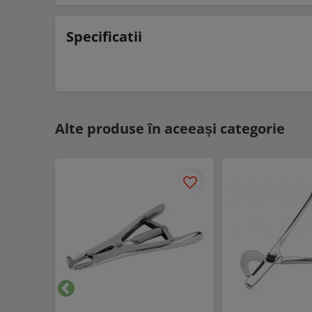
Specificatii
Alte produse în aceeași categorie
favorite_border
Inapoi