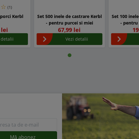
(1)
 porci Kerbl
Set 500 inele de castrare Kerbl
Set 100 inele
- pentru purcei si miei
- pentru 
 lei
67,99 lei
19
 detalii
Vezi detalii