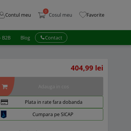
0
Contul meu
Cosul meu
Favorite
 - B2B
Blog
Contact
404,99 lei
Adauga in cos
Plata in rate fara dobanda
Cumpara pe SICAP