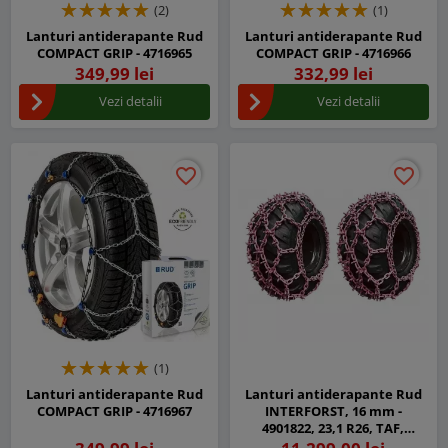
(2)
(1)
Lanturi antiderapante Rud
Lanturi antiderapante Rud
COMPACT GRIP - 4716965
COMPACT GRIP - 4716966
349,99 lei
332,99 lei
Vezi detalii
Vezi detalii
favorite_border
favorite_border
favorite_border
favorite_border
(1)
Lanturi antiderapante Rud
Lanturi antiderapante Rud
COMPACT GRIP - 4716967
INTERFORST, 16 mm -
4901822, 23,1 R26, TAF,
Pereche 2 Plase