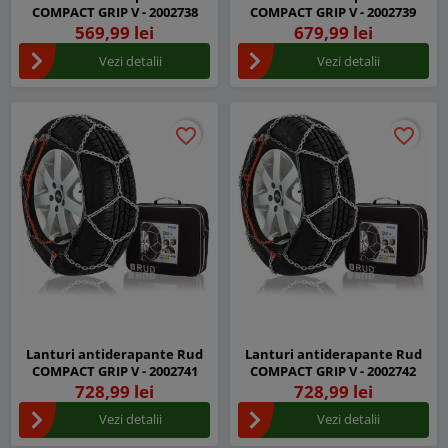
COMPACT GRIP V - 2002738
COMPACT GRIP V - 2002739
569,99 lei
679,99 lei
Vezi detalii
Vezi detalii
favorite_border
favorite_border
favorite_border
favorite_border
Lanturi antiderapante Rud
Lanturi antiderapante Rud
COMPACT GRIP V - 2002741
COMPACT GRIP V - 2002742
728,99 lei
728,99 lei
Vezi detalii
Vezi detalii