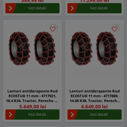
349,99 lei
11.299,00 lei
Vezi detalii
Vezi detalii
favorite_border
favorite_border
favorite_border
favorite_border
Lanturi antiderapante Rud
Lanturi antiderapante Rud
ECOSTUD 11 mm - 4717921,
ECOSTUD 11 mm - 4717869,
18,4 R34, Tractor, Pereche de
14.00 R38, Tractor, Pereche
2 Plase
de 2 Plase
5.649,00 lei
4.649,00 lei
Vezi detalii
Vezi detalii