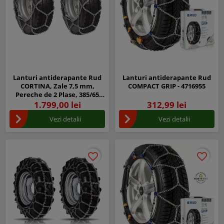
Lanturi antiderapante Rud
Lanturi antiderapante Rud
CORTINA, Zale 7,5 mm,
COMPACT GRIP - 4716955
Pereche de 2 Plase, 385/65
R22,5
1.799,00 lei
312,99 lei
Vezi detalii
Vezi detalii
favorite_border
favorite_border
favorite_border
favorite_border