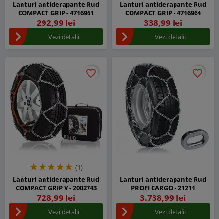
Lanturi antiderapante Rud
Lanturi antiderapante Rud
COMPACT GRIP - 4716961
COMPACT GRIP - 4716964
292,99 lei
338,99 lei
Vezi detalii
Vezi detalii
favorite_border
favorite_border
favorite_border
favorite_border
(1)
Lanturi antiderapante Rud
Lanturi antiderapante Rud
COMPACT GRIP V - 2002743
PROFI CARGO - 21211
728,99 lei
3.738,99 lei
Vezi detalii
Vezi detalii