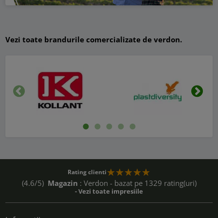
Vezi toate brandurile comercializate de verdon.
Inapoi
Urmat
Rating clienti
(4.6/5)
Magazin
: Verdon - bazat pe 1329 rating(uri)
- Vezi toate impresiile