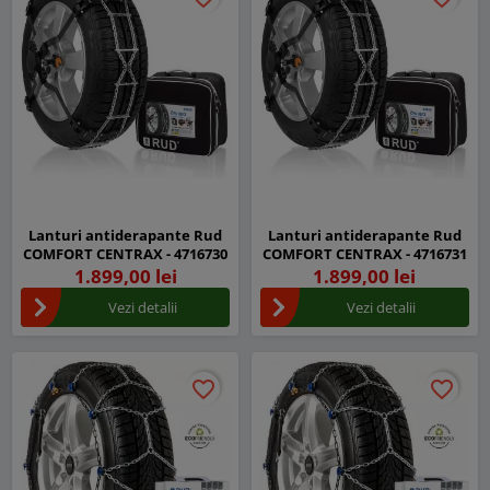
Lanturi antiderapante Rud
Lanturi antiderapante Rud
COMFORT CENTRAX - 4716730
COMFORT CENTRAX - 4716731
1.899,00 lei
1.899,00 lei
Vezi detalii
Vezi detalii
favorite_border
favorite_border
favorite_border
favorite_border