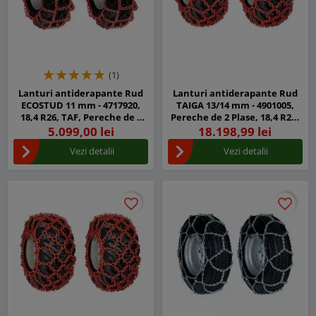
(1)
Lanturi antiderapante Rud
Lanturi antiderapante Rud
ECOSTUD 11 mm - 4717920,
TAIGA 13/14 mm - 4901005,
18,4 R26, TAF, Pereche de 2
Pereche de 2 Plase, 18,4 R26,
Plase
TAF
5.099,00 lei
18.198,99 lei
Vezi detalii
Vezi detalii
favorite_border
favorite_border
favorite_border
favorite_border