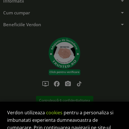
arrow_drop_down
Informatii
arrow_drop_down
Cum cumpar
arrow_drop_down
Beneficiile Verdon
ondemand_video
facebook
photo_camera
tiktok
Controlează-ți confidențialitatea
Verdon utilizeaza
cookies
pentru a personaliza si
Anulare comanda
imbunatati experienta dumneavoastra de
cumparare. Prin continuarea navigarii pe site-ul