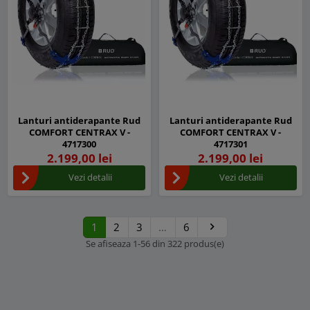
Lanturi antiderapante Rud
Lanturi antiderapante Rud
COMFORT CENTRAX V -
COMFORT CENTRAX V -
4717300
4717301
2.199,00 lei
2.199,00 lei
Vezi detalii
Vezi detalii
1
2
3
…
6

Urmatorul
Se afiseaza 1-56 din 322 produs(e)