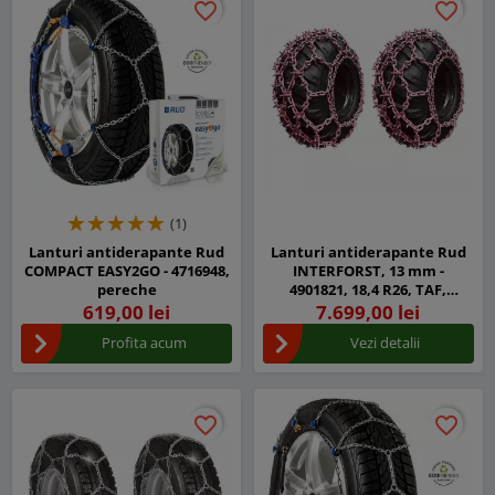
favorite_border
favorite_border
favorite_border
favorite_border
(1)
Lanturi antiderapante Rud
Lanturi antiderapante Rud
COMPACT EASY2GO - 4716948,
INTERFORST, 13 mm -
pereche
4901821, 18,4 R26, TAF,
Pereche de 2 Plase
619,00 lei
7.699,00 lei
Profita acum
Vezi detalii
favorite_border
favorite_border
favorite_border
favorite_border