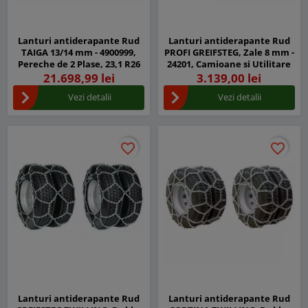
Lanturi antiderapante Rud
Lanturi antiderapante Rud
TAIGA 13/14 mm - 4900999,
PROFI GREIFSTEG, Zale 8 mm -
Pereche de 2 Plase, 23,1 R26
24201, Camioane si Utilitare
21.698,99 lei
3.139,00 lei
Vezi detalii
Vezi detalii
favorite_border
favorite_border
favorite_border
favorite_border
Lanturi antiderapante Rud
Lanturi antiderapante Rud