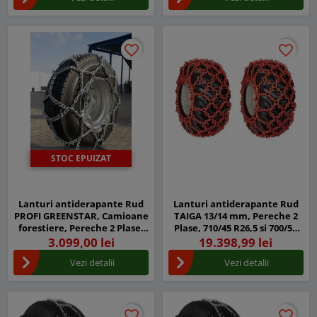
favorite_border
favorite_border
favorite_border
favorite_border
STOC EPUIZAT
Lanturi antiderapante Rud
Lanturi antiderapante Rud
PROFI GREENSTAR, Camioane
TAIGA 13/14 mm, Pereche 2
forestiere, Pereche 2 Plase,
Plase, 710/45 R26,5 si 700/50
315/80 R22,5
R26,5
3.099,00 lei
19.398,99 lei
Vezi detalii
Vezi detalii
favorite_border
favorite_border
favorite_border
favorite_border