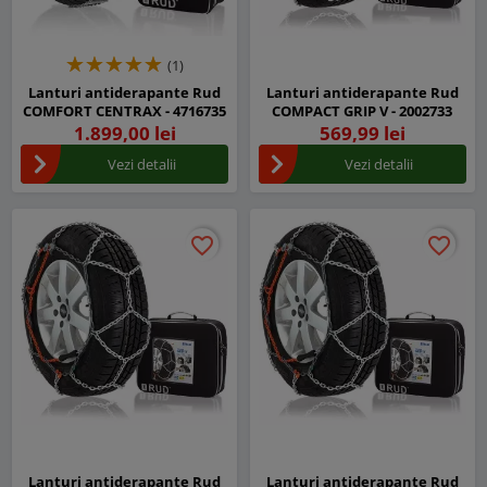
(1)
Lanturi antiderapante Rud
Lanturi antiderapante Rud
COMFORT CENTRAX - 4716735
COMPACT GRIP V - 2002733
1.899,00 lei
569,99 lei
Vezi detalii
Vezi detalii
favorite_border
favorite_border
favorite_border
favorite_border
Lanturi antiderapante Rud
Lanturi antiderapante Rud