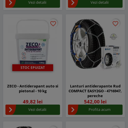
Vezi detalii
Vezi detalii
favorite_border
favorite_border
favorite_border
favorite_border
STOC EPUIZAT
ZECO - Antiderapant auto si
Lanturi antiderapante Rud
pietonal - 10 kg
COMPACT EASY2GO - 4716947,
pereche
49,82 lei
542,00 lei
Vezi detalii
Profita acum