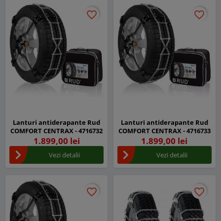
favorite_border
favorite_border
favorite_border
favorite_border
Lanturi antiderapante Rud
Lanturi antiderapante Rud
COMFORT CENTRAX - 4716732
COMFORT CENTRAX - 4716733
1.899,00 lei
1.899,00 lei
Vezi detalii
Vezi detalii
favorite_border
favorite_border
favorite_border
favorite_border