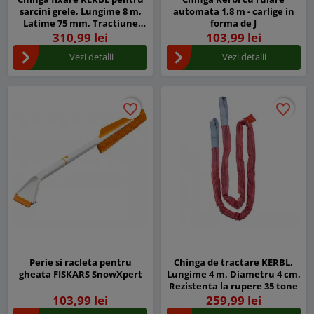
sarcini grele, Lungime 8 m,
automata 1,8 m - carlige in
Latime 75 mm, Tractiune
forma de J
directa 5.000 kg
310,99 lei
103,99 lei
Vezi detalii
Vezi detalii
favorite_border
favorite_border
favorite_border
favorite_border
Perie si racleta pentru
Chinga de tractare KERBL,
gheata FISKARS SnowXpert
Lungime 4 m, Diametru 4 cm,
Rezistenta la rupere 35 tone
103,99 lei
259,99 lei