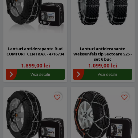
Lanturi antiderapante Rud
Lanturi antiderapante
COMFORT CENTRAX - 4716734
Weissenfels tip Sectoare S25 -
set 6 buc
1.899,00 lei
1.099,00 lei
Vezi detalii
Vezi detalii
favorite_border
favorite_border
favorite_border
favorite_border