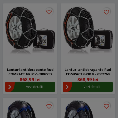
favorite_border
favorite_border
favorite_border
favorite_border
Lanturi antiderapante Rud
Lanturi antiderapante Rud
COMPACT GRIP V - 2002757
COMPACT GRIP V - 2002760
868,99 lei
868,99 lei
Vezi detalii
Vezi detalii
favorite_border
favorite_border
favorite_border
favorite_border