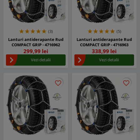
(3)
(5)
Lanturi antiderapante Rud
Lanturi antiderapante Rud
COMPACT GRIP - 4716962
COMPACT GRIP - 4716963
299,99 lei
338,99 lei
Vezi detalii
Vezi detalii
favorite_border
favorite_border
favorite_border
favorite_border