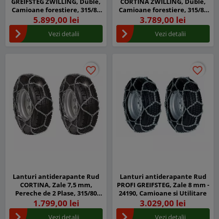
GREIFSTEG ZWILLING, Duble,
CORTINA ZWILLING, Duble,
Camioane forestiere, 315/80
Camioane forestiere, 315/80
R22,5
R22,5
5.899,00 lei
3.789,00 lei
Vezi detalii
Vezi detalii
favorite_border
favorite_border
favorite_border
favorite_border
Lanturi antiderapante Rud
Lanturi antiderapante Rud
CORTINA, Zale 7,5 mm,
PROFI GREIFSTEG, Zale 8 mm -
Pereche de 2 Plase, 315/80
24190, Camioane si Utilitare
R22,5
1.799,00 lei
3.029,00 lei
Vezi detalii
Vezi detalii