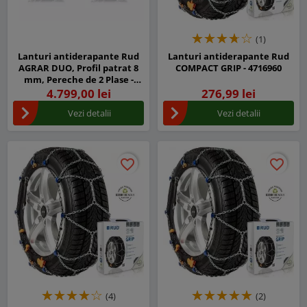
(1)
Lanturi antiderapante Rud
Lanturi antiderapante Rud
AGRAR DUO, Profil patrat 8
COMPACT GRIP - 4716960
mm, Pereche de 2 Plase -
4716626
4.799,00 lei
276,99 lei
Vezi detalii
Vezi detalii
favorite_border
favorite_border
favorite_border
favorite_border
(4)
(2)