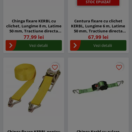
STOC EPUIZAT
Chinga fixare KERBL cu
Centura fixare cu clichet
clichet, Lungime 8 m, Latime
KERBL, Lungime 6 m, Latime
50 mm, Tractiune directa
50 mm, Tractiune directa
2.000 kg
2.000 kg
77,99 lei
67,99 lei
Vezi detalii
Vezi detalii
favorite_border
favorite_border
favorite_border
favorite_border
Chinga fixare KERBL pentru
Chinga Kerbl cu rulare