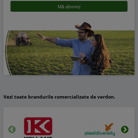
Vezi toate brandurile comercializate de verdon.
Inapoi
Urmat