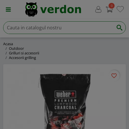
0
Acasa
Outdoor
Grilluri si accesorii
Accesorii grilling
favorite_border