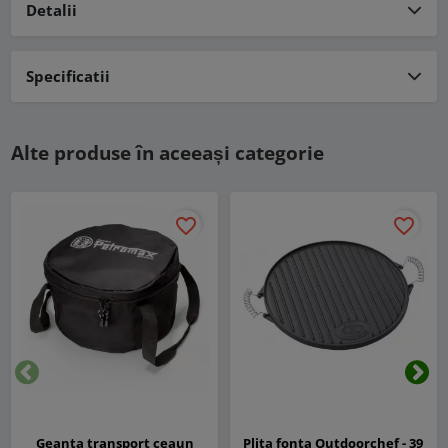
Detalii
Specificatii
Alte produse în aceeași categorie
favorite_border
favorite_border
Inapoi
Urm
Geanta transport ceaun
Plita fonta Outdoorchef - 39