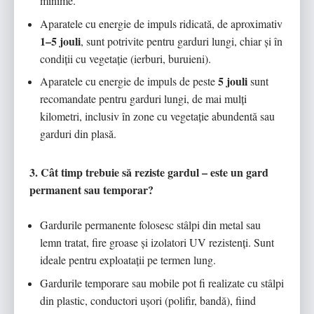
minime.
Aparatele cu energie de impuls ridicată, de aproximativ
1–5 jouli
, sunt potrivite pentru garduri lungi, chiar și în
condiții cu vegetație (ierburi, buruieni).
5 jouli
Aparatele cu energie de impuls de peste
sunt
recomandate pentru garduri lungi, de mai mulți
kilometri, inclusiv în zone cu vegetație abundentă sau
garduri din plasă.
3. Cât timp trebuie să reziste gardul – este un gard
permanent sau temporar?
Gardurile permanente folosesc stâlpi din metal sau
lemn tratat, fire groase și izolatori UV rezistenți. Sunt
ideale pentru exploatații pe termen lung.
Gardurile temporare sau mobile pot fi realizate cu stâlpi
din plastic, conductori ușori (polifir, bandă), fiind