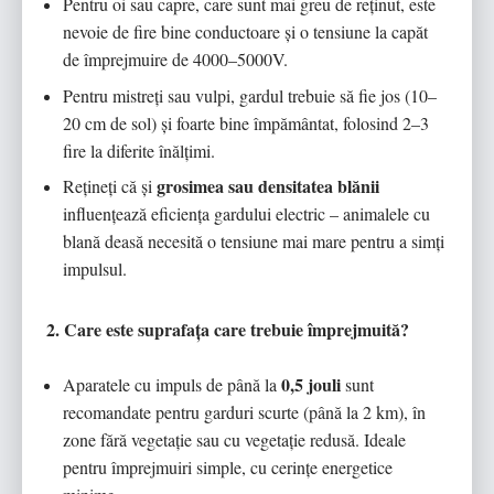
Pentru oi sau capre, care sunt mai greu de reținut, este
nevoie de fire bine conductoare și o tensiune la capăt
de împrejmuire de 4000–5000V.
Pentru mistreți sau vulpi, gardul trebuie să fie jos (10–
20 cm de sol) și foarte bine împământat, folosind 2–3
fire la diferite înălțimi.
grosimea sau densitatea blănii
Rețineți că și
influențează eficiența gardului electric – animalele cu
blană deasă necesită o tensiune mai mare pentru a simți
impulsul.
2. Care este suprafața care trebuie împrejmuită?
0,5 jouli
Aparatele cu impuls de până la
sunt
recomandate pentru garduri scurte (până la 2 km), în
zone fără vegetație sau cu vegetație redusă. Ideale
pentru împrejmuiri simple, cu cerințe energetice