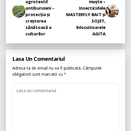
agrotextil
muște –
antiburuieni –
Insecticidele
protecția și
MASTERFLY BAIT și
creșterea
SOJET,
sănătoasă a
înlocuitoarele
culturilor
AGITA
Lasa Un Comentariul
Adresa ta de email nu va fi publicată.
Câmpurile
obligatorii sunt marcate cu
*