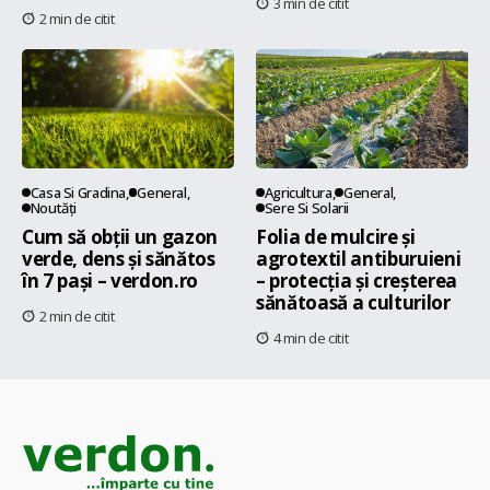
3 min de citit
2 min de citit
Casa Si Gradina
General
Agricultura
General
Noutăți
Sere Si Solarii
Cum să obții un gazon
Folia de mulcire și
verde, dens și sănătos
agrotextil antiburuieni
în 7 pași – verdon.ro
– protecția și creșterea
sănătoasă a culturilor
2 min de citit
4 min de citit