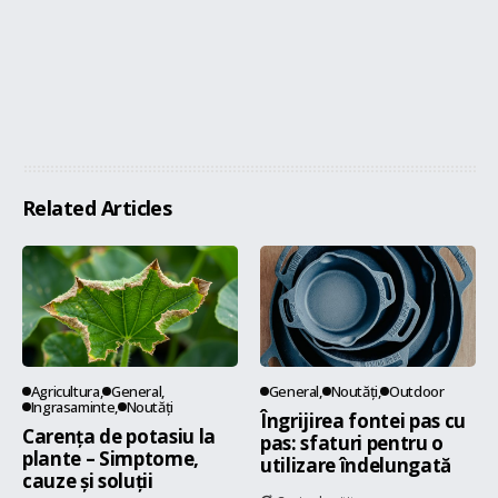
Related Articles
Agricultura
General
General
Noutăți
Outdoor
Ingrasaminte
Noutăți
Îngrijirea fontei pas cu
Carența de potasiu la
pas: sfaturi pentru o
plante – Simptome,
utilizare îndelungată
cauze și soluții