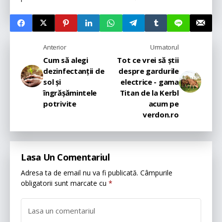
Anterior
Urmatorul
Cum să alegi
Tot ce vrei să știi
dezinfectanții de
despre gardurile
sol și
electrice - gama
îngrășămintele
Titan de la Kerbl
potrivite
acum pe
verdon.ro
Lasa Un Comentariul
Adresa ta de email nu va fi publicată.
Câmpurile
obligatorii sunt marcate cu
*