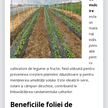
mulc
ire
este
un
mate
rial
indis
pens
abil
pent
ru
cultivatorii de legume și fructe, fiind utilizată pentru
prevenirea creșterii plantelor dăunătoare și pentru
menținerea umidității solului. Este ideală în sere,
solarii și câmpuri deschise, contribuind la
îmbunătățirea randamentului culturilor.
Beneficiile foliei de