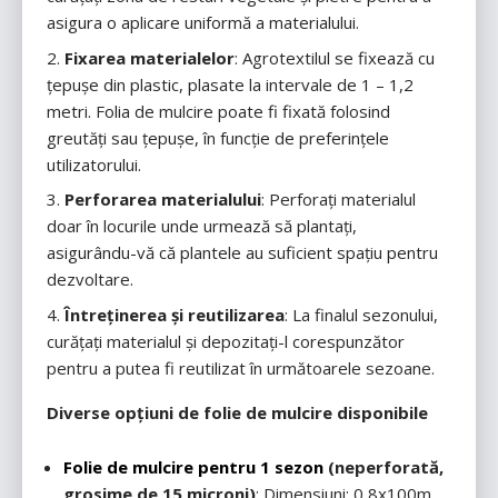
asigura o aplicare uniformă a materialului.
Fixarea materialelor
: Agrotextilul se fixează cu
țepușe din plastic, plasate la intervale de 1 – 1,2
metri. Folia de mulcire poate fi fixată folosind
greutăți sau țepușe, în funcție de preferințele
utilizatorului.
Perforarea materialului
: Perforați materialul
doar în locurile unde urmează să plantați,
asigurându-vă că plantele au suficient spațiu pentru
dezvoltare.
Întreținerea și reutilizarea
: La finalul sezonului,
curățați materialul și depozitați-l corespunzător
pentru a putea fi reutilizat în următoarele sezoane.
Diverse opțiuni de folie de mulcire disponibile
Folie de mulcire pentru 1 sezon
(neperforată,
grosime de 15 microni)
: Dimensiuni: 0,8x100m,