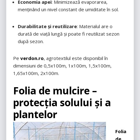
Economia apei
: Minimizează evaporarea,
menținând un nivel constant de umiditate în sol.
Durabilitate și reutilizare
: Materialul are o
durată de viață lungă și poate fi reutilizat sezon
după sezon.
Pe
verdon.ro
, agrotextilul este disponibil în
dimensiuni de 0,5x100m, 1x100m, 1,5x100m,
1,65x100m, 2x100m.
Folia de
mulcire
–
protecția
solului
și
a
plantelor
Folia
de