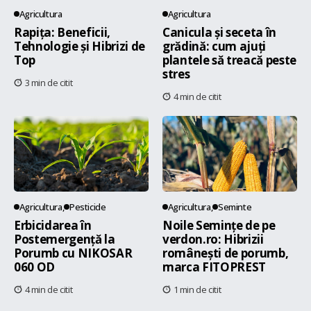
Agricultura
Agricultura
Rapița: Beneficii,
Canicula și seceta în
Tehnologie și Hibrizi de
grădină: cum ajuți
Top
plantele să treacă peste
stres
3 min de citit
4 min de citit
Agricultura
Pesticide
Agricultura
Seminte
Erbicidarea în
Noile Semințe de pe
Postemergență la
verdon.ro: Hibrizii
Porumb cu NIKOSAR
românești de porumb,
060 OD
marca FITOPREST
4 min de citit
1 min de citit