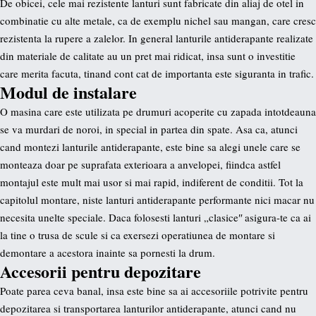
De obicei, cele mai rezistente lanturi sunt fabricate din aliaj de otel in
combinatie cu alte metale, ca de exemplu nichel sau mangan, care cresc
rezistenta la rupere a zalelor. In general lanturile antiderapante realizate
din materiale de calitate au un pret mai ridicat, insa sunt o investitie
care merita facuta, tinand cont cat de importanta este siguranta in trafic.
Modul de instalare
O masina care este utilizata pe drumuri acoperite cu zapada intotdeauna
se va murdari de noroi, in special in partea din spate. Asa ca, atunci
cand montezi lanturile antiderapante, este bine sa alegi unele care se
monteaza doar pe suprafata exterioara a anvelopei, fiindca astfel
montajul este mult mai usor si mai rapid, indiferent de conditii. Tot la
capitolul montare, niste lanturi antiderapante performante nici macar nu
necesita unelte speciale. Daca folosesti lanturi „clasiceʺ asigura-te ca ai
la tine o trusa de scule si ca exersezi operatiunea de montare si
demontare a acestora inainte sa pornesti la drum.
Accesorii pentru depozitare
Poate parea ceva banal, insa este bine sa ai accesoriile potrivite pentru
depozitarea si transportarea lanturilor antiderapante, atunci cand nu