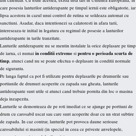
care posesia lanturilor antiderapante pe timpul iernii este obligatorie, iar
lipsa acestora in cazul unui control de rutina se soldeaza automat cu
sanctiuni. Asadar, daca intentionezi sa calatoresti in afara tarii,
intereseaza-te initial in legatura cu regimul de posesie a lanturilor
antiderapante in tarile tranzitate.
Lanturile antiderapante nu se mentin instalate la orice deplasare pe timp
in conditii extreme
pentru o perioada scurta de
de iarna, ci numai
si
timp
, atunci cand nu se poate efectua o deplasare in conditii normale
de siguranta.
Pe langa faptul ca pot fi utilizate pentru deplasarile pe drumurile sau
portiunile de drumuri acoperite cu zapada sau gheata, lanturile
antiderapante sunt utile si atunci cand trebuie pornita din loc o masina
deja inzapezita.
Lanturile se demonteaza de pe roti imediat ce se ajunge pe portiuni de
drum cu carosabil uscat sau care sunt acoperite doar cu un strat subtire
de zapada. In caz contrar, lanturile pot provoca daune serioase
carosabilului si masinii (in special in ceea ce priveste anvelopele,