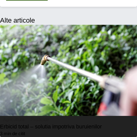
Alte articole
Agricultura
Pesticide
Erbicid total – solutia impotriva buruienilor
3 min de citit