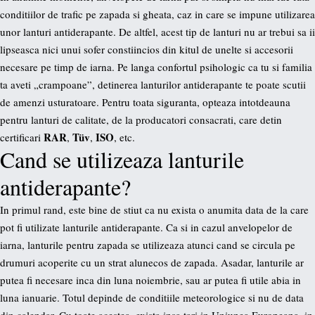
conditiilor de trafic pe zapada si gheata, caz in care se impune utilizarea
unor lanturi antiderapante. De altfel, acest tip de lanturi nu ar trebui sa ii
lipseasca nici unui sofer constiincios din kitul de unelte si accesorii
necesare pe timp de iarna. Pe langa confortul psihologic ca tu si familia
ta aveti „crampoane”, detinerea lanturilor antiderapante te poate scutii
de amenzi usturatoare. Pentru toata siguranta, opteaza intotdeauna
pentru lanturi de calitate, de la producatori consacrati, care detin
RAR
Tüv
ISO
certificari
,
,
, etc.
Cand se utilizeaza lanturile
antiderapante?
In primul rand, este bine de stiut ca nu exista o anumita data de la care
pot fi utilizate lanturile antiderapante. Ca si in cazul anvelopelor de
iarna, lanturile pentru zapada se utilizeaza atunci cand se circula pe
drumuri acoperite cu un strat alunecos de zapada. Asadar, lanturile ar
putea fi necesare inca din luna noiembrie, sau ar putea fi utile abia in
luna ianuarie. Totul depinde de conditiile meteorologice si nu de data
din calendar. Cu toate acestea, exista insa tari in Uniunea Europeana, in