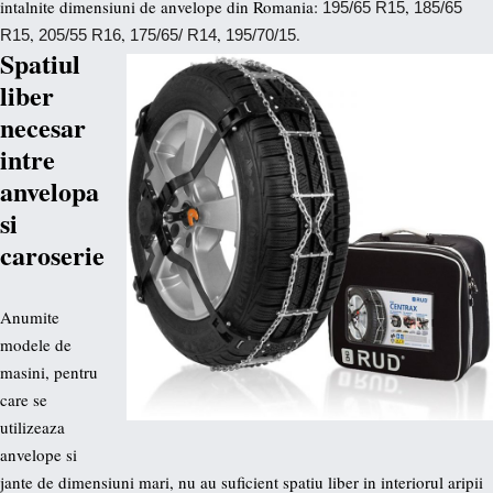
intalnite dimensiuni de anvelope din Romania:
,
195/65 R15
185/65
,
,
,
.
R15
205/55 R16
175/65/ R14
195/70/15
Spatiul
liber
necesar
intre
anvelopa
si
caroserie
Anumite
modele de
masini, pentru
care se
utilizeaza
anvelope si
jante de dimensiuni mari, nu au suficient spatiu liber in interiorul aripii