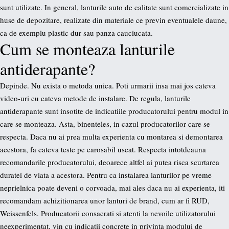
sunt utilizate. In general, lanturile auto de calitate sunt comercializate in
huse de depozitare, realizate din materiale ce previn eventualele daune,
ca de exemplu plastic dur sau panza cauciucata.
Cum se monteaza lanturile
antiderapante?
Depinde. Nu exista o metoda unica. Poti urmarii insa mai jos cateva
video-uri cu cateva metode de instalare. De regula, lanturile
antiderapante sunt insotite de indicatiile producatorului pentru modul in
care se monteaza. Asta, binenteles, in cazul producatorilor care se
respecta. Daca nu ai prea multa experienta cu montarea si demontarea
acestora, fa cateva teste pe carosabil uscat. Respecta intotdeauna
recomandarile producatorului, deoarece altfel ai putea risca scurtarea
duratei de viata a acestora. Pentru ca instalarea lanturilor pe vreme
neprielnica poate deveni o corvoada, mai ales daca nu ai experienta, iti
recomandam achizitionarea unor lanturi de brand, cum ar fi RUD,
Weissenfels. Producatorii consacrati si atenti la nevoile utilizatorului
neexperimentat, vin cu indicatii concrete in privinta modului de