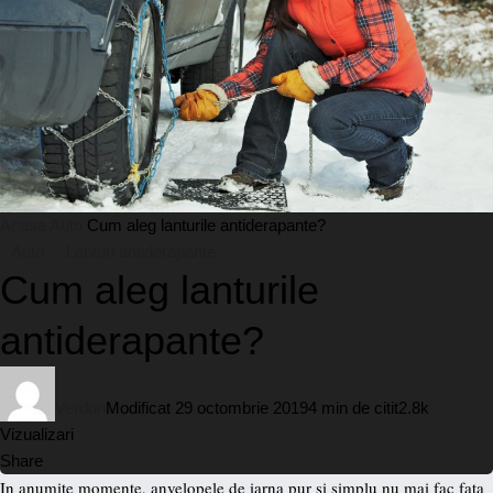
Acasa
Auto
Cum aleg lanturile antiderapante?
Auto
Lanturi antiderapante
Cum aleg lanturile
antiderapante?
Verdon
Modificat 29 octombrie 2019
4 min de citit
2.8k
Vizualizari
Share
In anumite momente, anvelopele de iarna pur si simplu nu mai fac fata