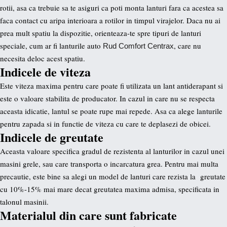
rotii, asa ca trebuie sa te asiguri ca poti monta lanturi fara ca acestea sa
faca contact cu aripa interioara a rotilor in timpul virajelor. Daca nu ai
prea mult spatiu la dispozitie, orienteaza-te spre tipuri de lanturi
speciale, cum ar fi lanturile auto
, care nu
Rud Comfort Centrax
necesita deloc acest spatiu.
Indicele de viteza
Este viteza maxima pentru care poate fi utilizata un lant antiderapant si
este o valoare stabilita de producator. In cazul in care nu se respecta
aceasta idicatie, lantul se poate rupe mai repede. Asa ca alege lanturile
pentru zapada si in functie de viteza cu care te deplasezi de obicei.
Indicele de greutate
Aceasta valoare specifica gradul de rezistenta al lanturilor in cazul unei
masini grele, sau care transporta o incarcatura grea. Pentru mai multa
precautie, este bine sa alegi un model de lanturi care rezista la greutate
cu 10%-15% mai mare decat greutatea maxima admisa, specificata in
talonul masinii.
Materialul din care sunt fabricate