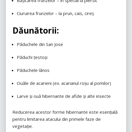
Bășicarea frunzelor – în special la piersic
Ciuruirea frunzelor – la prun, cais, cireș
Dăunătorii:
Păduchele din San Jose
Păduchi țestoși
Păduchele lânos
Ouăle de acarieni (ex. acarianul roșu al pomilor)
Larve și ouă hibernante de afide și alte insecte
Reducerea acestor forme hibernante este esențială
pentru limitarea atacului din primele faze de
vegetație.