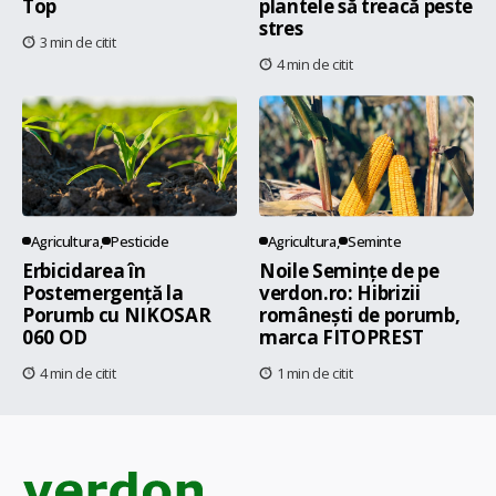
Top
plantele să treacă peste
stres
3 min de citit
4 min de citit
Agricultura
Pesticide
Agricultura
Seminte
Erbicidarea în
Noile Semințe de pe
Postemergență la
verdon.ro: Hibrizii
Porumb cu NIKOSAR
românești de porumb,
060 OD
marca FITOPREST
4 min de citit
1 min de citit