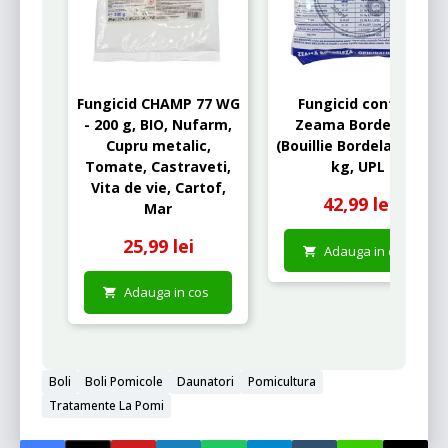
Fungicid CHAMP 77 WG
Fungicid contact
- 200 g, BIO, Nufarm,
Zeama Bordeleza
Cupru metalic,
(Bouillie Bordelaise) - 1
Tomate, Castraveti,
kg, UPL
Vita de vie, Cartof,
42,99 lei
Mar
25,99 lei
Adauga in cos
Adauga in cos
Boli
Boli Pomicole
Daunatori
Pomicultura
Tratamente La Pomi