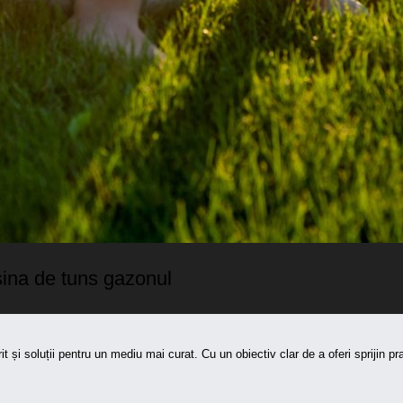
sina de tuns gazonul
t și soluții pentru un mediu mai curat. Cu un obiectiv clar de a oferi sprijin p