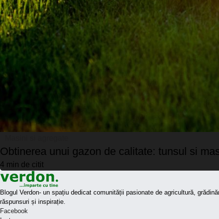
Masini si agregate
Obtinerea unui gazon de calitate: tunsul si ma
4 min de citit
Blogul Verdon- un spațiu dedicat comunității pasionate de agricultură, grădinări
răspunsuri și inspirație.
Facebook