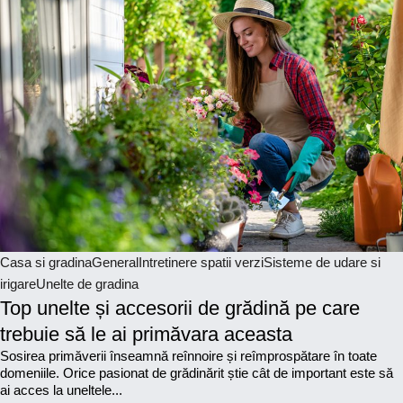
Casa si gradina
General
Intretinere spatii verzi
Sisteme de udare si
irigare
Unelte de gradina
Top unelte și accesorii de grădină pe care
trebuie să le ai primăvara aceasta
Sosirea primăverii înseamnă reînnoire și reîmprospătare în toate
domeniile. Orice pasionat de grădinărit știe cât de important este să
ai acces la uneltele...