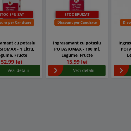
STOC EPUIZAT
STOC EPUIZAT
ount per Cantitate
Discount per Cantitate
Disc
samant cu potasiu
Ingrasamant cu potasiu
Ingra
IOMAX - 1 Litru,
POTASIOMAX - 100 ml,
POTA
egume, Fructe
Legume, Fructe
L
52,99 lei
15,99 lei
Vezi detalii
Vezi detalii