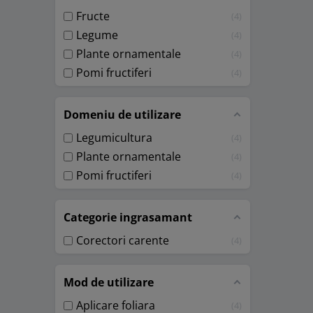
Fructe
4
Legume
4
Plante ornamentale
4
Pomi fructiferi
4
Domeniu de utilizare
Legumicultura
4
Plante ornamentale
4
Pomi fructiferi
4
Categorie ingrasamant
Corectori carente
4
Mod de utilizare
Aplicare foliara
4