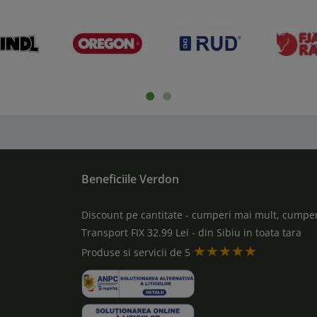
Beneficiile Verdon
Discount pe cantitate - cumperi mai mult, cumper
Transport FIX 32.99 Lei - din Sibiu in toata tara
★★★★★
a
Produse si servicii de 5