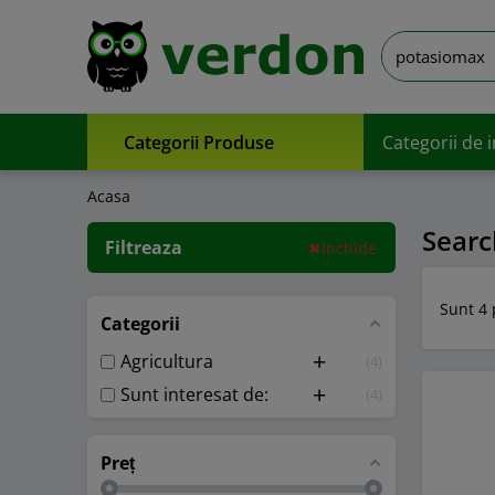
Categorii Produse
Categorii de 
Acasa
Searc
Filtreaza
Inchide
Sunt 4 
Categorii
Toggle child
Agricultura
4
Toggle child
Sunt interesat de:
4
Preț