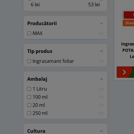
6
lei
53
lei
Producătorii
Disc
MAX
4
Ingra
POTAS
Tip produs
L
Ingrasamant foliar
4
Ambalaj
1 Litru
1
100 ml
1
20 ml
1
250 ml
1
Cultura