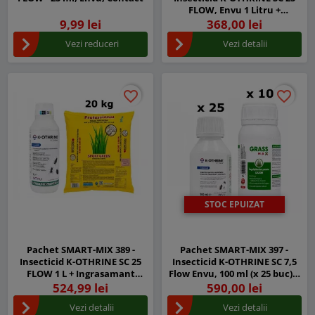
FLOW, Envu 1 Litru +
Ingrasamant concentrat
9,99 lei
368,00 lei
pentru gazon GRASSMAX 1
Vezi reduceri
Vezi detalii
Litru
favorite_border
favorite_border
favorite_border
favorite_border
STOC EPUIZAT
Pachet SMART-MIX 389 -
Pachet SMART-MIX 397 -
Insecticid K-OTHRINE SC 25
Insecticid K-OTHRINE SC 7,5
FLOW 1 L + Ingrasamant
Flow Envu, 100 ml (x 25 buc) +
Profesional Gazon SPORT
Ingrasamant gazon
524,99 lei
590,00 lei
GREEN, Spring & Summer 20
GRASSMAX 250 ml (x 10 buc)
Vezi detalii
Vezi detalii
kg