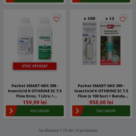
favorite_border
favorite_border
favorite_border
favorite_border
STOC EPUIZAT
Pachet SMART-MIX 398 -
Pachet SMART-MIX 399 -
Insecticid K-OTHRINE SC 7,5
Insecticid K-OTHRINE SC 7,5
Flow Envu, 1 Litru +
Flow (x 100 buc) + Banda
Ingrasamant gazon
lipicioasa pomi 14 cm x 5 m
159,99 lei
958,00 lei
GRASSMAX 1 Litru (3.000 mp)
MAT (x 12 buc)
Vezi detalii
Vezi detalii
Se afiseaza 1-10 din 10 produs(e)