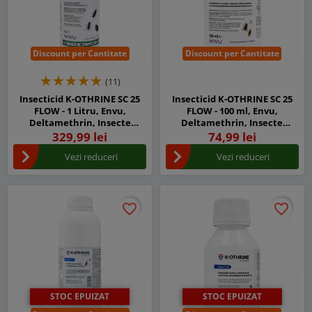
Discount per Cantitate
Discount per Cantitate
(11)
Insecticid K-OTHRINE SC 25
Insecticid K-OTHRINE SC 25
FLOW - 1 Litru, Envu,
FLOW - 100 ml, Envu,
Deltamethrin, Insecte
Deltamethrin, Insecte
Zburatoare si Taratoare,
Zburatoare si Taratoare
329,99 lei
74,99 lei
Efect de Soc
Vezi reduceri
Vezi reduceri
favorite_border
favorite_border
favorite_border
favorite_border
STOC EPUIZAT
STOC EPUIZAT