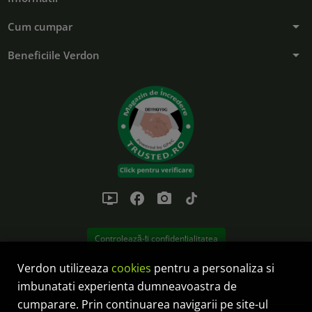
arrow_drop_down
Cum cumpar
arrow_drop_down
Beneficiile Verdon
ondemand_video
facebook
photo_camera
tiktok
Controlează-ți confidențialitatea
Verdon utilizeaza
cookies
pentru a personaliza si
Anulare comanda
imbunatati experienta dumneavoastra de
cumparare. Prin continuarea navigarii pe site-ul