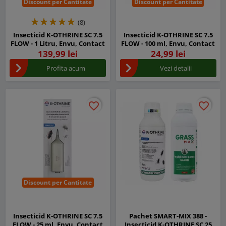
Discount per Cantitate
Discount per Cantitate
(8)
Insecticid K-OTHRINE SC 7.5
Insecticid K-OTHRINE SC 7.5
FLOW - 1 Litru, Envu, Contact
FLOW - 100 ml, Envu, Contact
139,99 lei
24,99 lei
Profita acum
Vezi detalii
favorite_border
favorite_border
favorite_border
favorite_border
Discount per Cantitate
Insecticid K-OTHRINE SC 7.5
Pachet SMART-MIX 388 -
FLOW - 25 ml, Envu, Contact
Insecticid K-OTHRINE SC 25