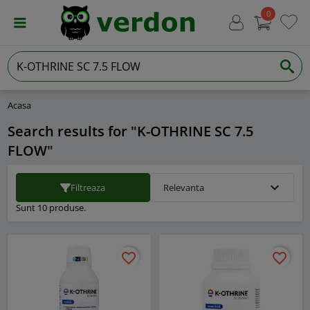
0
Acasa
Search results for "K-OTHRINE SC 7.5
FLOW"
expand_more
Filtreaza
Relevanta
Sunt 10 produse.
favorite_border
favorite_border
favorite_border
favorite_border